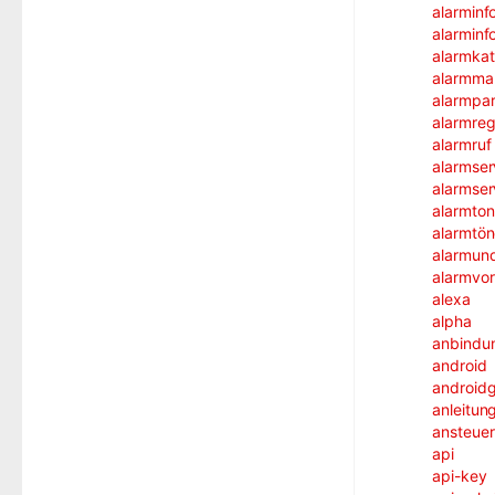
alarminf
alarminf
alarmka
alarmma
alarmpar
alarmreg
alarmruf
alarmser
alarmser
alarmton
alarmtö
alarmun
alarmvor
alexa
alpha
anbindu
android
androidg
anleitun
ansteue
api
api-key