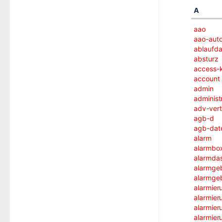
A
aao
aao-auto
ablaufd
absturz
access-
account
admin
administ
adv-vert
agb-d
agb-dat
alarm
alarmbo
alarmda
alarmge
alarmgeb
alarmier
alarmier
alarmie
alarmier