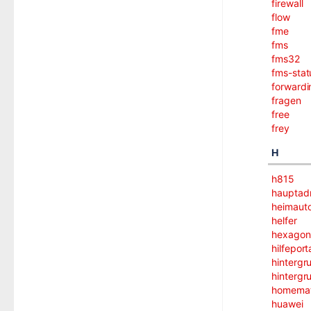
firewall
flow
fme
fms
fms32
fms-stat
forwardi
fragen
free
frey
H
h815
hauptadm
heimauto
helfer
hexagon
hilfeport
hintergr
hintergr
homemat
huawei