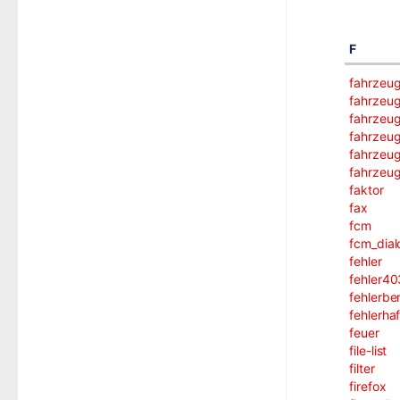
F
fahrzeu
fahrzeu
fahrzeu
fahrzeu
fahrzeug
fahrzeug
faktor
fax
fcm
fcm_dial
fehler
fehler40
fehlerber
fehlerha
feuer
file-list
filter
firefox