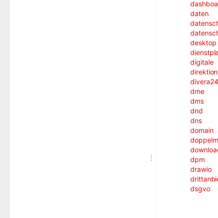
dashboa
daten
datensc
datensch
desktop
dienstpl
digitale
direktio
divera2
dme
dms
dnd
dns
domain
doppelmi
downloa
dpm
drawio
drittanbi
dsgvo