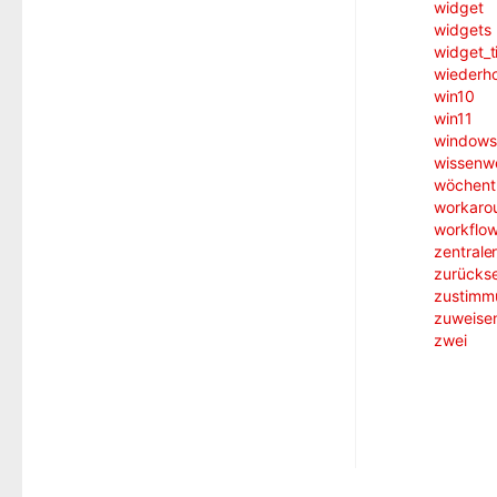
widget
widgets
widget_t
wiederh
win10
win11
windows
wissenw
wöchentl
workaro
workflo
zentrale
zurücks
zustimm
zuweise
zwei