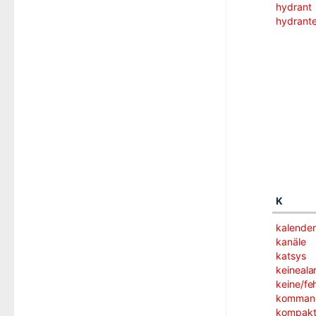
hydrant
hydrant
K
kalender
kanäle
katsys
keineala
keine/fe
kommand
kompak