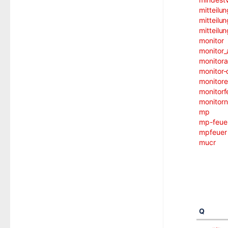
mitteilun
mitteilu
mitteilu
monitor
monitor_
monitor
monitor
monitore
monitorf
monitorn
mp
mp-feue
mpfeuer
mucr
Q