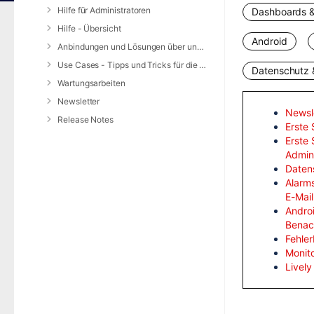
Hilfe für Administratoren
Dashboards &
Hilfe - Übersicht
Android
Anbindungen und Lösungen über unsere Web-Schnittstelle (REST-API)
Use Cases - Tipps und Tricks für die Anwendung von DIVERA 24/7
Datenschutz &
Wartungsarbeiten
Newsletter
Newsl
Release Notes
Erste 
Erste 
Admini
Daten
Alarms
E-Mai
Andro
Benac
Fehle
Monit
Lively