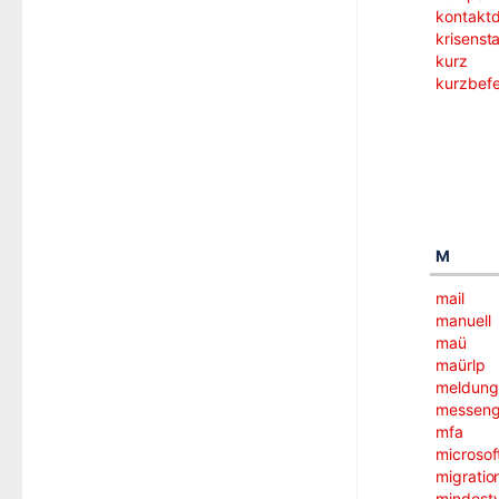
kontakt
krisenst
kurz
kurzbefe
M
mail
manuell
maü
maürlp
meldung
messeng
mfa
microsof
migratio
mindestv