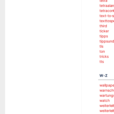
tetra
tetraala
tetracont
text-to-
texttos
third
ticker
tipps
tippsund
tls
ton
tricks
tts
W-Z
wallpape
warnsch
wartungs
watch
weiterle
weiterle