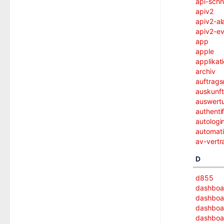
api-schni
apiv2
apiv2-al
apiv2-ev
app
apple
applikat
archiv
auftrag
auskunft
auswert
authenti
autologi
automati
av-vertr
D
d855
dashboa
dashboa
dashboa
dashboar