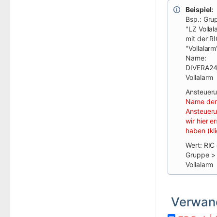
Beispiel:
Bsp.: Gru
"LZ Vollal
mit der R
"Vollalarm
Name:
DIVERA247
Vollalarm
Ansteueru
Name der
Ansteueru
wir hier er
haben (kli
Wert: RIC
Gruppe >
Vollalarm
Verwand