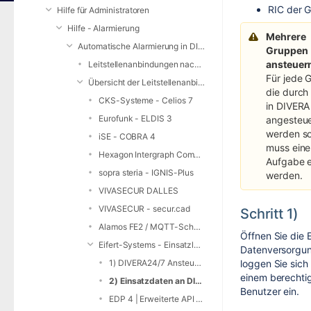
RIC der G
Hilfe für Administratoren
Hilfe - Alarmierung
Mehrere
Automatische Alarmierung in DIVERA 24/7
Gruppen
ansteuer
Leitstellenanbindungen nach Bundesland
Für jede 
Übersicht der Leitstellenanbindungen
die durch
CKS-Systeme - Celios 7
in DIVERA
Eurofunk - ELDIS 3
angesteue
werden so
iSE - COBRA 4
muss eine
Hexagon Intergraph Computer-Aided Dispatch (I/CAD)
Aufgabe er
sopra steria - IGNIS-Plus
werden.
VIVASECUR DALLES
VIVASECUR - secur.cad
Schritt 1)
Alamos FE2 / MQTT-Schnittstelle
Öffnen Sie die
Eifert-Systems - Einsatzleitsoftware EDP-4
Datenversorgu
1) DIVERA24/7 Ansteuerung einrichten
loggen Sie sich
einem berechti
2) Einsatzdaten an DIVERA 24/7 übertragen
Benutzer ein.
EDP 4 | Erweiterte API Funktionen