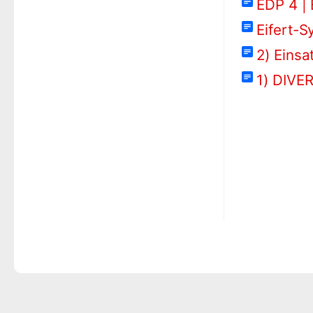
EDP 4 | 
Eifert-S
2) Eins
1) DIVE