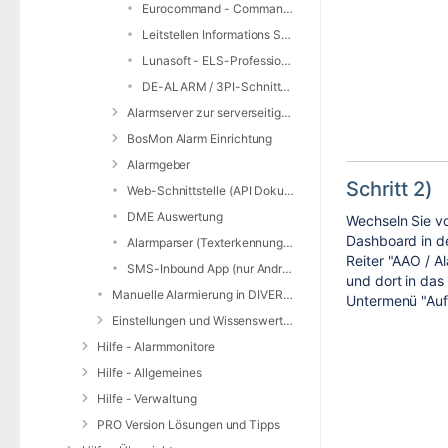
Eurocommand - CommandX
Leitstellen Informations System (LIS)
Lunasoft - ELS-Professional
DE-ALARM / 3PI-Schnittstelle
Alarmserver zur serverseitigen E-Mail-Auswertung
BosMon Alarm Einrichtung
Alarmgeber
Schritt 2)
Web-Schnittstelle (API Dokumentation)
DME Auswertung
Wechseln Sie 
Dashboard in d
Alarmparser (Texterkennung für SMS/SDS/JSON)
Reiter "AAO / A
SMS-Inbound App (nur Android)
und dort in das
Manuelle Alarmierung in DIVERA 24/7
Untermenü "Au
Einstellungen und Wissenswertes zur Alarmierung
Hilfe - Alarmmonitore
Hilfe - Allgemeines
Hilfe - Verwaltung
PRO Version Lösungen und Tipps