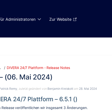
Für Administratoren
Zur Website
Zum
Zum
DIVERA 24/7 Plattform - Release Notes
…
Ende
Anfang
 – (06. Mai 2024)
des
des
Banners
Banners
springen
springen
Patrick Remy
, zuletzt geändert von
Benjamin Kreiskott
am
28. Mai 2024
ERA 24/7 Plattform – 6.5.1 ()
 Release veröffentlichen wir insgesamt
3
Änderungen.