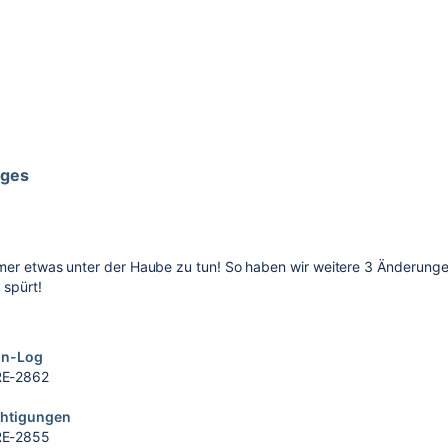
iges
mer etwas unter der Haube zu tun! So haben wir weitere
3
Änderungen 
 spürt!
on-Log
E-2862
chtigungen
E-2855