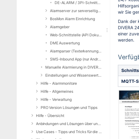
DE-ALARM / 3PI-Schnittstelle
Hilfsorgan
Alarmserver zur serverseitigen E-Mail-Auswertung
wir Sie ge
BosMon Alarm Einrichtung
Dank der 
Alarmgeber
DIVERA 24/
einer zuv
Web-Schnittstelle (API Dokumentation)
werden.
DME Auswertung
Alarmparser (Texterkennung für SMS/SDS/JSON)
Verfüg
SMS-Inbound App (nur Android)
Manuelle Alarmierung in DIVERA 24/7
Schnitts
Einstellungen und Wissenswertes zur Alarmierung
MQTT-Sc
Hilfe - Alarmmonitore
Hilfe - Allgemeines
Hilfe - Verwaltung
PRO Version Lösungen und Tipps
Hilfe - Übersicht
Anbindungen und Lösungen über unsere Web-Schnittstelle (REST-API)
Use Cases - Tipps und Tricks für die Anwendung von DIVERA 24/7