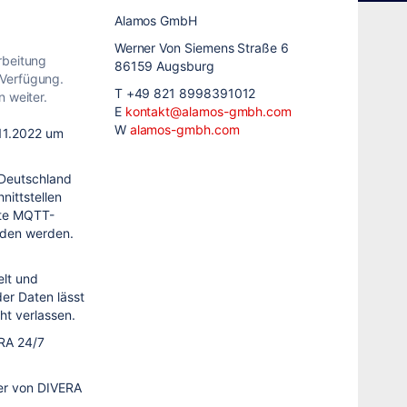
Alamos GmbH
Werner Von Siemens Straße 6
rbeitung
86159 Augsburg
 Verfügung.
T +49 821 8998391012
 weiter.
E
kontakt@alamos-gmbh.com
W
alamos-gmbh.com
.11.2022 um
n Deutschland
nittstellen
rte MQTT-
nden werden.
elt und
er Daten lässt
ht verlassen.
RA 24/7
ker von
DIVERA