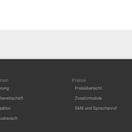
onen
Preise
erung
Preisübersicht
bereitschaft
Zusatzmodule
sation
SMS und Sprachanruf
ustausch