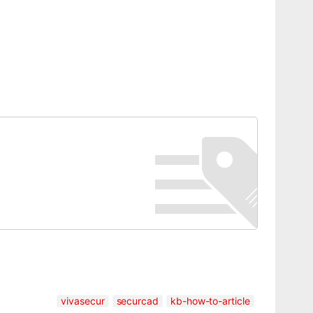
vivasecur
securcad
kb-how-to-article