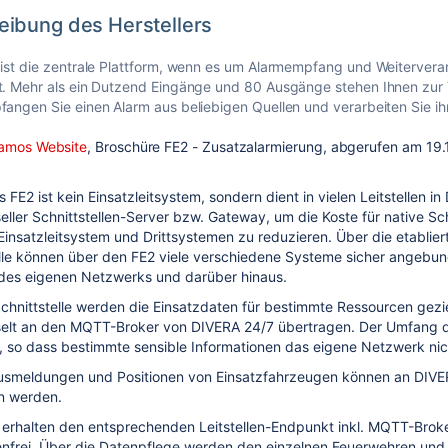
eibung des Herstellers
ist die zentrale Plattform, wenn es um Alarmempfang und Weitervera
t. Mehr als ein Dutzend Eingänge und 80 Ausgänge stehen Ihnen zur
angen Sie einen Alarm aus beliebigen Quellen und verarbeiten Sie ihn
amos Website
, Broschüre FE2 - Zusatzalarmierung, abgerufen am 19
 FE2 ist kein Einsatzleitsystem, sondern dient in vielen
Leitstellen i
seller Schnittstellen-Server bzw. Gateway, um die Koste für native Sch
Einsatzleitsystem und Drittsystemen zu reduzieren.
Über die etablie
elle können über den FE2 viele verschiedene Systeme sicher angebu
 des eigenen Netzwerks und darüber hinaus.
Schnittstelle werden die Einsatzdaten für bestimmte Ressourcen
gezi
selt an den MQTT-Broker von DIVERA 24/7 übertragen. Der Umfang d
rn, so dass bestimmte sensible Informationen das eigene Netzwerk nic
usmeldungen und Positionen von Einsatzfahrzeugen können an DIVE
n werden.
n erhalten den entsprechenden Leitstellen-Endpunkt inkl. MQTT-Bro
enfrei. Über die Datenpflege werden den einzelnen Feuerwehren und