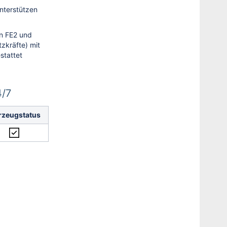
unterstützen
n FE2 und
zkräfte) mit
stattet
4/7
rzeugstatus