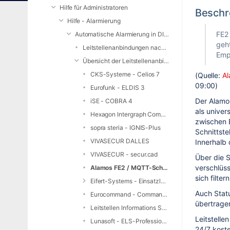
Hilfe für Administratoren
Beschr
Hilfe - Alarmierung
FE2 
Automatische Alarmierung in DIVERA 24/7
geh
Leitstellenanbindungen nach Bundesland
Empf
Übersicht der Leitstellenanbindungen
CKS-Systeme - Celios 7
(Quelle:
Al
09:00)
Eurofunk - ELDIS 3
Der Alamos
iSE - COBRA 4
als univer
Hexagon Intergraph Computer-Aided Dispatch (I/CAD)
zwischen 
sopra steria - IGNIS-Plus
Schnittst
VIVASECUR DALLES
Innerhalb
VIVASECUR - secur.cad
Über die 
verschlüs
Alamos FE2 / MQTT-Schnittstelle
sich filte
Eifert-Systems - Einsatzleitsoftware EDP-4
Auch Stat
Eurocommand - CommandX
übertrage
Leitstellen Informations System (LIS)
Leitstelle
Lunasoft - ELS-Professional
24/7
kost