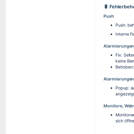
🐛 Fehlerbe
Push
Push: be
Interne F
Alarmierunge
Fix: Selt
keine Be
Behoben: 
Alarmierungen
Popup: a
angezeig
Monitore, Web
Monitorwe
sich öffn