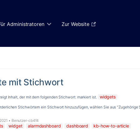
Für Administratoren
Zur Website
te mit Stichwort
widgets
zeigt Inhalt, der mit dem folgenden Stichwort: markiert ist.
derlichen Stichwörtern ein Stichwort hinzuzufügen, wählen Sie aus "Zugehörige S
 2021
•
Benutzer-cb4f4
ts
widget
alarmdashboard
dashboard
kb-how-to-article