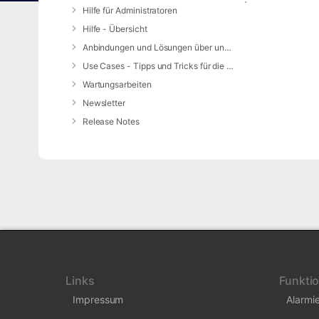
Hilfe für Administratoren
Hilfe - Übersicht
Anbindungen und Lösungen über unsere Web-Schnittstelle (REST-API)
Use Cases - Tipps und Tricks für die Anwendung von DIVERA 24/7
Wartungsarbeiten
Newsletter
Release Notes
Links
Funkti
Impressum
Alarmi