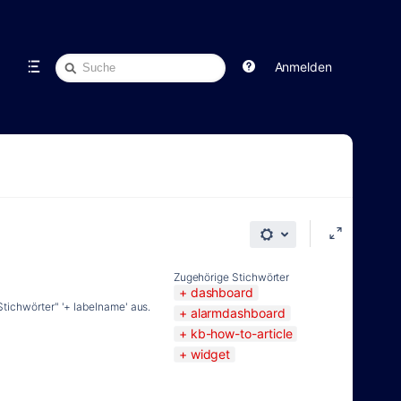
Schnellsuche
Anmelden
Zugehörige Stichwörter
dashboard
tichwörter" '+ labelname' aus.
alarmdashboard
kb-how-to-article
widget