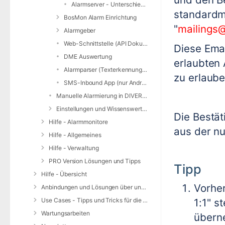
Alarmserver - Unterschiede ALARM / PRO Version
standardm
BosMon Alarm Einrichtung
"
mailings
Alarmgeber
Web-Schnittstelle (API Dokumentation)
Diese Ema
DME Auswertung
erlaubten
Alarmparser (Texterkennung für SMS/SDS/JSON)
zu erlaube
SMS-Inbound App (nur Android)
Manuelle Alarmierung in DIVERA 24/7
Einstellungen und Wissenswertes zur Alarmierung
Die Bestät
Hilfe - Alarmmonitore
aus der n
Hilfe - Allgemeines
Hilfe - Verwaltung
PRO Version Lösungen und Tipps
Tipp
Hilfe - Übersicht
Vorher
Anbindungen und Lösungen über unsere Web-Schnittstelle (REST-API)
Use Cases - Tipps und Tricks für die Anwendung von DIVERA 24/7
1:1" s
Wartungsarbeiten
übern