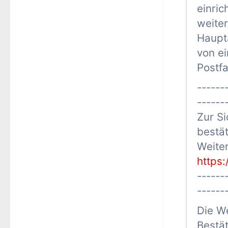
einric
weite
Haupt
von e
Postfa
------
------
Zur Si
bestät
Weiter
https
------
------
Die We
Bestä