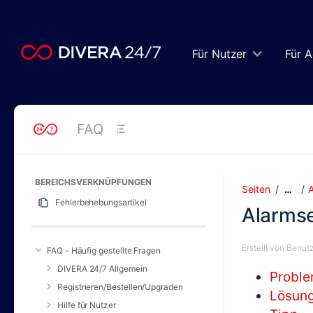
Zum
Hauptinhalt
springen
assistive.skiplink.to.breadcrumbs
Für Nutzer
Für A
assistive.skiplink.to.header.menu
assistive.skiplink.to.action.menu
assistive.skiplink.to.quick.search
FAQ
BEREICHSVERKNÜPFUNGEN
Seiten
…
Fehlerbehebungsartikel
Alarmse
Erstellt von
Benutz
FAQ - Häufig gestellte Fragen
DIVERA 24/7 Allgemein
Probl
Registrieren/Bestellen/Upgraden
Lösun
Hilfe für Nutzer