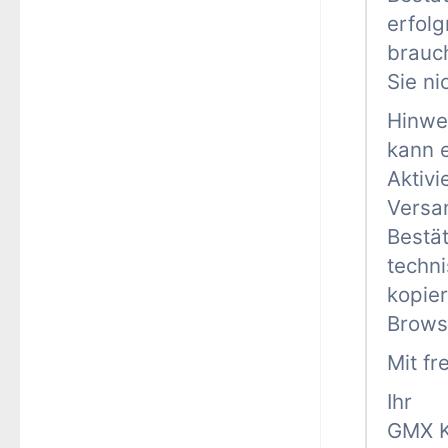
erfolg
brauc
Sie ni
Hinwei
kann 
Aktivi
Versa
Bestät
techni
kopier
Browse
Mit fr
Ihr
GMX 