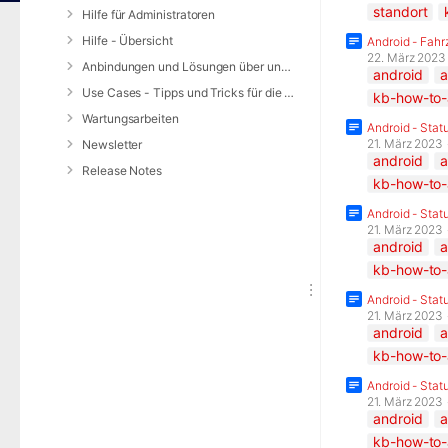
standort
Hilfe für Administratoren
Hilfe - Übersicht
Android - Fah
22. März 2023
Anbindungen und Lösungen über unsere Web-Schnittstelle (REST-API)
android
a
Use Cases - Tipps und Tricks für die Anwendung von DIVERA 24/7
kb-how-to-a
Wartungsarbeiten
Android - Stat
21. März 2023
Newsletter
android
a
Release Notes
kb-how-to-a
Android - Stat
21. März 2023
android
a
kb-how-to-a
Android - Stat
21. März 2023
android
a
kb-how-to-a
Android - Stat
21. März 2023
android
kb-how-to-a