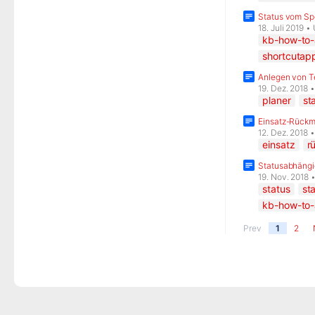
Status vom Spe
18. Juli 2019
•
kb-how-to-a
shortcuta
Anlegen von T
19. Dez. 2018
planer
st
Einsatz-Rückm
12. Dez. 2018
einsatz
r
Statusabhängi
19. Nov. 2018
status
st
kb-how-to-a
Prev
1
2