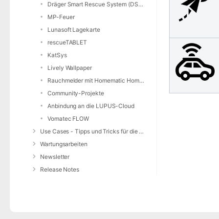
Dräger Smart Rescue System (DSRS)
MP-Feuer
Lunasoft Lagekarte
rescueTABLET
KatSys
Lively Wallpaper
Rauchmelder mit Homematic Home Control Unit und openCCU
Community-Projekte
Anbindung an die LUPUS-Cloud
Vomatec FLOW
Use Cases - Tipps und Tricks für die Anwendung von DIVERA 24/7
Wartungsarbeiten
Newsletter
Release Notes