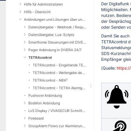
Der Digitalfunk
Hilfe für Administratoren
Möglichkeiten. 
Hilfe - Übersicht
nutzen. Bedien
Anbindungen und Lösungen über unsere Web-Schnittstelle (REST-API)
der Gesprächsg
oder Senden von
Datenübergabe - Webhook / Request Service
Datenübergabe: Lua-Scripts
Damit Sie auch 
TETRAcontrol d
Smarthome Steuerungen mit DIVERA 24/7
Statusmeldungen
Pager Anbindung in DIVERA 24/7
SDS-Kurznachri
TETRAcontrol
Empfänger gleic
TETRAcontrol - Eingehende TETRA Alarme an DIVERA 24/7 weiterleiten
(Quelle:
https:/
TETRAcontrol - Weitergabe des Status an DIVERA 24/7
TETRAcontrol - NBX²
TETRAcontrol - TETRA Alarmgeber für DIVERA 24/7
Pushover Anbindung
BosMon Anbindung
LvS Display / VIVASECUR Schnittstelle
Fireboard
GroupAlarm Flows zur Alarmierung nutzen