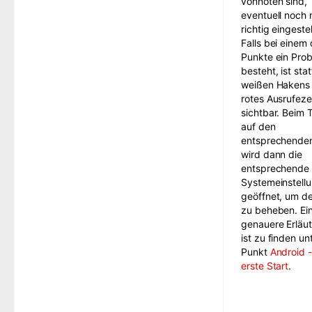
vonnöten sind,
eventuell noch 
rich
t
ig
eingestel
Falls bei einem 
Punkte ein Pro
besteht, ist stat
weißen Hakens 
rotes Ausrufez
sichtbar. Beim 
auf den
entsprechende
wird dann die
entsprechende
Systemeinstell
geöf
fnet, um de
zu beheben. Ei
genauere Erläu
ist zu finden u
Punkt
Android -
erste Start
.