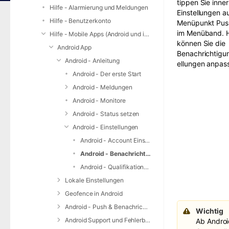
tippen
Sie
inner
Hilfe - Alarmierung und Meldungen
Einstellungen a
Hilfe - Benutzerkonto
Menü
punkt Pus
im
Menüband
. 
Hilfe - Mobile Apps (Android und iOS)
können
Sie
die
Android App
Benachrichtigu
Android - Anleitung
ellungen anpas
Android - Der erste Start
Android - Meldungen
Android - Monitore
Android - Status setzen
Android - Einstellungen
Android - Account Einstellungen
Android - Benachrichtigungseinstellungen
Android - Qualifikationen bearbeiten / Einheitenverwaltung
Lokale Einstellungen
Geofence in Android
Android - Push & Benachrichtigungen
Wichtig
Android Support und Fehlerbehebung
Ab Androi