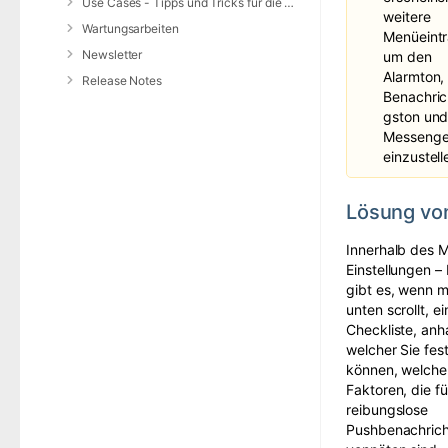
Use Cases - Tipps und Tricks für die Anwendung von DIVERA 24/7
weitere
Wartungsarbeiten
Menüeintr
Newsletter
um den
Alarmton,
Release Notes
Benachric
gston un
Messenge
einzustell
Lösung vo
Innerhalb des 
Einstellungen –
gibt es, wenn 
unten scrollt
,
ei
Checkliste, an
welcher Sie fest
können, welche
Faktoren
, die f
reibungslose
Pushbenachrich