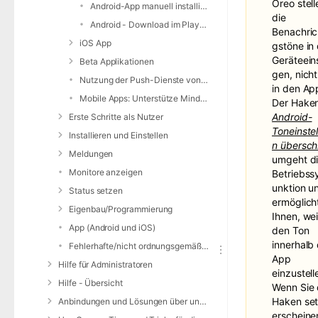
Oreo stell
Android-App manuell installieren
die
Android - Download im PlayStore
Benachric
iOS App
gstöne in
Geräteeins
Beta Applikationen
gen, nich
Nutzung der Push-Dienste von Apple / Google
in den App
Mobile Apps: Unterstütze Mindestversionen
Der Hake
Android-
Erste Schritte als Nutzer
Toneinste
Installieren und Einstellen
n übersch
Meldungen
umgeht d
Monitore anzeigen
Betriebss
un
ktion u
Status setzen
ermöglich
Eigenbau/Programmierung
Ihnen, wei
App (Android und iOS)
den Ton
innerhalb
Fehlerhafte/nicht ordnungsgemäße Alarmierung
App
Hilfe für Administratoren
einzustell
Hilfe - Übersicht
Wenn Sie 
Haken set
Anbindungen und Lösungen über unsere Web-Schnittstelle (REST-API)
erscheine