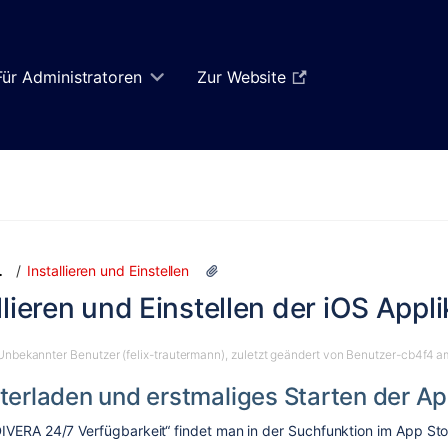
Für Administratoren
Zur Website
Zum
Zum
Installieren und Einstellen
…
Ende
Anfang
llieren und Einstellen der iOS Appl
des
des
Banners
Banners
springen
springen
Unbekannter Benutzer (felix-trautermann)
, zuletzt geändert von
Benutzer-cb4f4
a
terladen und erstmaliges Starten der A
IVERA 24/7 Verfügbarkeit“ findet man in der Suchfunktion im App Sto