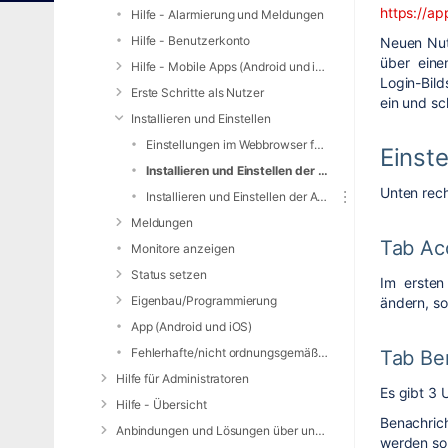
https://a
Hilfe - Alarmierung und Meldungen
Hilfe - Benutzerkonto
Neuen Nut
über eine
Hilfe - Mobile Apps (Android und iOS)
Login-Bild
Erste Schritte als Nutzer
ein und sch
Installieren und Einstellen
Einstellungen im Webbrowser für Nutzer
Einste
Installieren und Einstellen der iOS Applikation
Unten rech
Installieren und Einstellen der Android Applikation
Meldungen
Tab Ac
Monitore anzeigen
Status setzen
Im ersten
Eigenbau/Programmierung
ändern, so
App (Android und iOS)
Fehlerhafte/nicht ordnungsgemäße Alarmierung
Tab Be
Hilfe für Administratoren
Es gibt 3 
Hilfe - Übersicht
Benachric
Anbindungen und Lösungen über unsere Web-Schnittstelle (REST-API)
werden sol