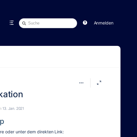
Schnellsuche
Anmelden
ikation
m
13. Jan. 2021
pp
re oder unter dem direkten Link: