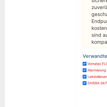
sicher
zuverl
gescha
Endpun
kosten
sind a
kompat
Verwandte 
Vomatec F
Alarmierung 
Leitstellen
DIVERA 24/7 