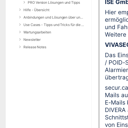
ISE Gmb
PRO Version Lösungen und Tipps
Hilfe - Übersicht
Hier emp
Anbindungen und Lösungen über unsere Web-Schnittstelle (REST-API)
ermöglic
Use Cases - Tipps und Tricks für die Anwendung von DIVERA 24/7
und Fah
Wartungsarbeiten
Weitere 
Newsletter
VIVASEC
Release Notes
Das Eins
/ POID-
Alarmie
übertra
secur.ca
Mails au
E-Mails
DIVERA 
Schnitts
von Ein