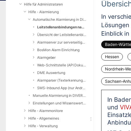
Übersic
Hilfe für Administratoren
Hilfe - Alarmierung
In versch
Automatische Alarmierung in DIVERA 24/7
Lösungen 
Leitstellenanbindungen nach Bundesland
Einblick i
Übersicht der Leitstellenanbindungen
Alarmserver zur serverseitigen E-Mail-Auswertung
Baden-Württ
BosMon Alarm Einrichtung
Hessen
Alarmgeber
Web-Schnittstelle (API Dokumentation)
Nordrhein-We
DME Auswertung
Alarmparser (Texterkennung für SMS/SDS/JSON)
Sachsen-Anha
SMS-Inbound App (nur Android)
Manuelle Alarmierung in DIVERA 24/7
In Bade
Einstellungen und Wissenswertes zur Alarmierung
und
VIV
Hilfe - Alarmmonitore
Einsatzl
Hilfe - Allgemeines
Anbindu
Hilfe - Verwaltung