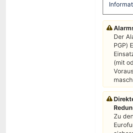
Informa
Alarm
Der Al
PGP) E
Einsat
(mit o
Voraus
maschi
Direkt
Redun
Zu den
Eurofu