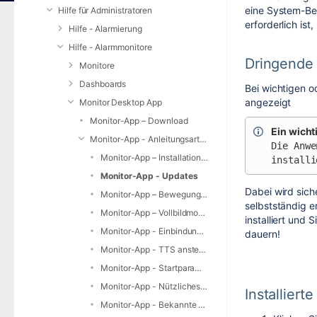
eine System-Be
Hilfe für Administratoren
erforderlich is
Hilfe - Alarmierung
Hilfe - Alarmmonitore
Dringende
Monitore
Dashboards
Bei wichtigen o
angezeigt
Monitor Desktop App
Monitor-App – Download
Ein wicht
Monitor-App - Anleitungsartikel zur Monitor App
Die Anwe
Monitor-App – Installationshinweise
installi
Monitor-App - Updates
Dabei wird sich
Monitor-App – Bewegungsmelder einbinden
selbstständig e
Monitor-App – Vollbildmodus beenden / Menüleiste einblenden
installiert und
Monitor-App - Einbindung und Auslösung von Skripten / Smart-Home Steuerung
dauern!
Monitor-App - TTS ansteuern und gestalten
Monitor-App - Startparameter und mehrere Instanzen
Monitor-App - Nützliches und allgemeine Tipps
Installiert
Monitor-App - Bekannte Probleme