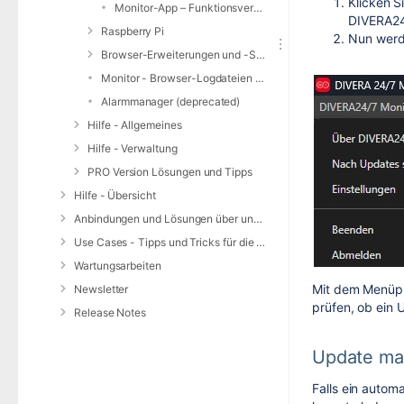
Klicken S
Monitor-App – Funktionsvergleich Alarmmanager
DIVERA24
Raspberry Pi
Nun werde
Browser-Erweiterungen und -Skripte
Monitor - Browser-Logdateien erstellen
Alarmmanager (deprecated)
Hilfe - Allgemeines
Hilfe - Verwaltung
PRO Version Lösungen und Tipps
Hilfe - Übersicht
Anbindungen und Lösungen über unsere Web-Schnittstelle (REST-API)
Use Cases - Tipps und Tricks für die Anwendung von DIVERA 24/7
Wartungsarbeiten
Mit dem Menüpu
Newsletter
prüfen, ob ein 
Release Notes
Update man
Falls ein automa