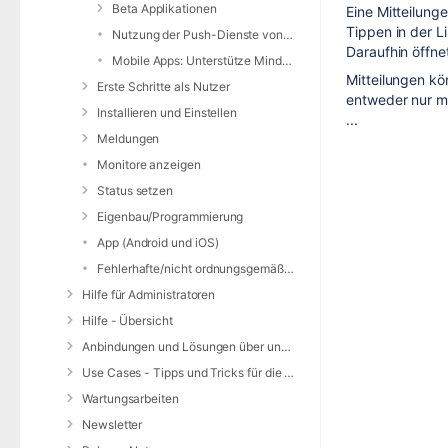
Beta Applikationen
Eine Mitteilung
Tippen in der L
Nutzung der Push-Dienste von Apple / Google
Daraufhin öffnet
Mobile Apps: Unterstütze Mindestversionen
Mitteilungen k
Erste Schritte als Nutzer
entweder nur mi
Installieren und Einstellen
...
Meldungen
Monitore anzeigen
Status setzen
Eigenbau/Programmierung
App (Android und iOS)
Fehlerhafte/nicht ordnungsgemäße Alarmierung
Hilfe für Administratoren
Hilfe - Übersicht
Anbindungen und Lösungen über unsere Web-Schnittstelle (REST-API)
Use Cases - Tipps und Tricks für die Anwendung von DIVERA 24/7
Wartungsarbeiten
Newsletter