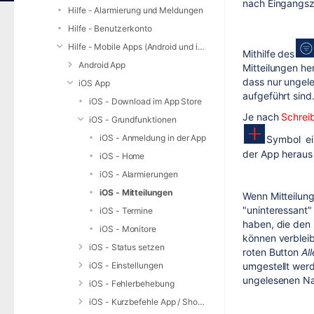
nach Eingangsze
Hilfe - Alarmierung und Meldungen
Hilfe - Benutzerkonto
Hilfe - Mobile Apps (Android und iOS)
Mithilfe des
Android App
Mitteilungen he
dass nur ungele
iOS App
aufgeführt sind
iOS - Download im App Store
Je nach
Schrei
iOS - Grundfunktionen
iOS - Anmeldung in der App
Symbol ei
der App heraus 
iOS - Home
iOS - Alarmierungen
iOS - Mitteilungen
Wenn Mitteilun
"uninteressant" 
iOS - Termine
haben, die den 
iOS - Monitore
können verblei
iOS - Status setzen
roten Button
Al
umgestellt werd
iOS - Einstellungen
ungelesenen Na
iOS - Fehlerbehebung
iOS - Kurzbefehle App / Shortcuts Widget