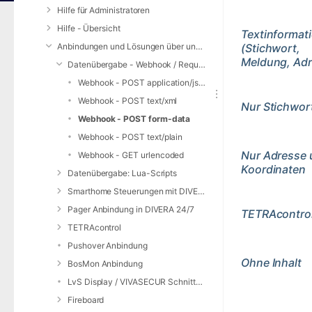
Hilfe für Administratoren
Hilfe - Übersicht
Textinformat
Anbindungen und Lösungen über unsere Web-Schnittstelle (REST-API)
(Stichwort,
Meldung, Adr
Datenübergabe - Webhook / Request Service
Webhook - POST application/json
Webhook - POST text/xml
Nur Stichwor
Webhook - POST form-data
Webhook - POST text/plain
Nur Adresse
Webhook - GET urlencoded
Koordinaten
Datenübergabe: Lua-Scripts
Smarthome Steuerungen mit DIVERA 24/7
Pager Anbindung in DIVERA 24/7
TETRAcontro
TETRAcontrol
Pushover Anbindung
Ohne Inhalt
BosMon Anbindung
LvS Display / VIVASECUR Schnittstelle
Fireboard