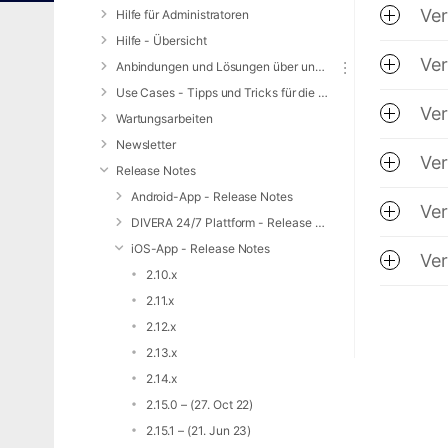
Ver
Hilfe für Administratoren
Hilfe - Übersicht
Ver
Anbindungen und Lösungen über unsere Web-Schnittstelle (REST-API)
Use Cases - Tipps und Tricks für die Anwendung von DIVERA 24/7
Ver
Wartungsarbeiten
Newsletter
Ver
Release Notes
Android-App - Release Notes
Ver
DIVERA 24/7 Plattform - Release Notes
iOS-App - Release Notes
Ver
2.10.x
2.11.x
2.12.x
2.13.x
2.14.x
2.15.0 – (27. Oct 22)
2.15.1 – (21. Jun 23)