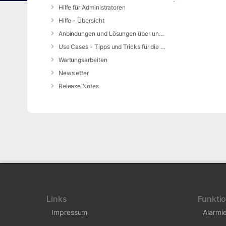
Hilfe für Administratoren
Hilfe - Übersicht
Anbindungen und Lösungen über unsere Web-Schnittstelle (REST-API)
Use Cases - Tipps und Tricks für die Anwendung von DIVERA 24/7
Wartungsarbeiten
Newsletter
Release Notes
Links
Funkti
Impressum
Alarmi