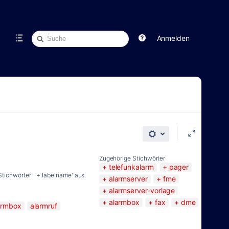
Schnellsuche
Anmelden
Zugehörige Stichwörter
telefunkalarm
pager
tichwörter" '+ labelname' aus.
alarmserver
fme
alarmserver-vorlage
alarmbox
fax
dme
armbox
alarmruf