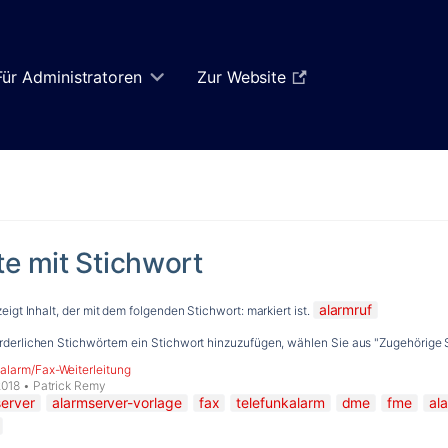
Für Administratoren
Zur Website
te mit Stichwort
alarmruf
zeigt Inhalt, der mit dem folgenden Stichwort: markiert ist.
derlichen Stichwörtern ein Stichwort hinzuzufügen, wählen Sie aus "Zugehörige S
alarm/Fax-Weiterleitung
2018
•
Patrick Remy
server
alarmserver-vorlage
fax
telefunkalarm
dme
fme
al