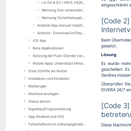
LG G4 & G3 / H815, H525n & D855 Benachrichtigung
eingeschränkt s
Warnung: Das verwendete Betriebssystem ist stark veraltet
Warnung: Sicherheitsupdate ist X Monate alt
[Code 2]
Android-App manuell installieren
Internet
Android - Download im PlayStore
Beim Übertreten
iOS App
gesetzt.
Beta Applikationen
Lösung
Nutzung der Push-Dienste von Apple / Google
Es wurde mehrf
Mobile Apps: Unterstütze Mindestversionen
gescheitert. Es
Erste Schritte als Nutzer
Gerätes müssen
Installieren und Einstellen
Überprüfen Sie,
Meldungen
DIVERA 24/7 ei
Monitore anzeigen
Status setzen
[Code 3]
Eigenbau/Programmierung
betreten
App (Android und iOS)
Fehlerhafte/nicht ordnungsgemäße Alarmierung
Diese Nachricht 