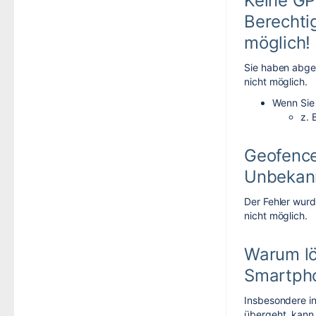
Keine GP
Berechti
möglich!
Sie haben abgel
nicht möglich.
Wenn Sie 
z. 
Geofence
Unbekann
Der Fehler wurd
nicht möglich.
Warum lö
Smartpho
Insbesondere i
übergeht, kann 