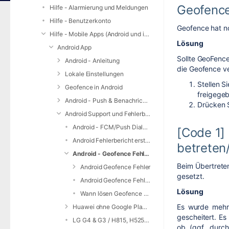
Geofence
Hilfe - Alarmierung und Meldungen
Hilfe - Benutzerkonto
Geofence hat no
Hilfe - Mobile Apps (Android und iOS)
Lösung
Android App
Sollte GeoFence
Android - Anleitung
die Geofence ve
Lokale Einstellungen
Stellen S
Geofence in Android
freigege
Android - Push & Benachrichtigungen
Drücken S
Android Support und Fehlerbehebung
Android - FCM/Push Dialog - Buttons werden nicht angezeigt
[Code 1]
Android Fehlerbericht erstellen
betreten
Android - Geofence Fehler und Lösungen
Beim Übertreten
Android Geofence Fehler
gesetzt.
Android Geofence Fehlerbehebung
Lösung
Wann lösen Geofence aus? Wie Geofence Position optimieren? Warum keine kleineren Geofence?
Es wurde mehrf
Huawei ohne Google PlayStore
gescheitert. Es
LG G4 & G3 / H815, H525n & D855 - android.settings stürzt ab
ob (ggf. durch