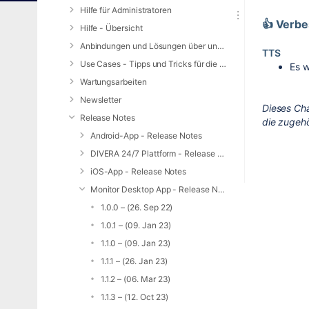
Hilfe für Administratoren
👍 Verb
Hilfe - Übersicht
Anbindungen und Lösungen über unsere Web-Schnittstelle (REST-API)
TTS
Use Cases - Tipps und Tricks für die Anwendung von DIVERA 24/7
Es w
Wartungsarbeiten
Newsletter
Dieses Ch
Release Notes
die zugeh
Android-App - Release Notes
DIVERA 24/7 Plattform - Release Notes
iOS-App - Release Notes
Monitor Desktop App - Release Notes
1.0.0 – (26. Sep 22)
1.0.1 – (09. Jan 23)
1.1.0 – (09. Jan 23)
1.1.1 – (26. Jan 23)
1.1.2 – (06. Mar 23)
1.1.3 – (12. Oct 23)