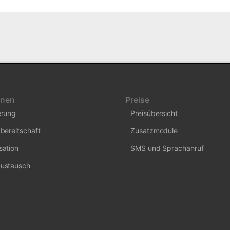
onen
Preise
erung
Preisübersicht
bereitschaft
Zusatzmodule
sation
SMS und Sprachanruf
ustausch