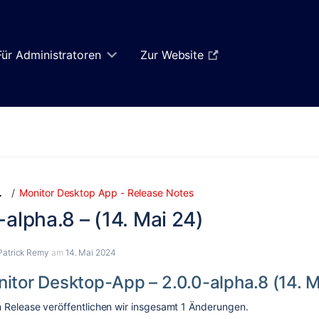
Für Administratoren
Zur Website
Zum
Zum
Monitor Desktop App - Release Notes
…
Ende
Anfang
-alpha.8 – (14. Mai 24)
des
des
Banners
Banners
springen
springen
Patrick Remy
am
14. Mai 2024
nitor Desktop-App – 2.0.0-alpha.8 (14. M
 Release veröffentlichen wir insgesamt
1
Änderungen.