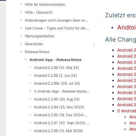
Hilfe für Administratoren
Hilfe - Übersicht
Zuletzt er
Anbindungen und Lösungen über unsere Web-Schnittstelle (REST-API)
Androi
Use Cases - Tipps und Tricks für die Anwendung von DIVERA 24/7
Wartungsarbeiten
Alle Chang
Newsletter
Android 2
Release Notes
Android 2
Android-App - Release Notes
Android 2
Android 2.2.86 (10. Mai 24)
Android 2
Android 2
Android 2.2.88 (2. Jun 24)
Android 2
Android 2.2.89c (09. Jul 24)
Android 2
0 Android-App - Release Notes - Archiv
Android 2
Android 2
Android 2.2.90 (29. Aug 24)
Android 2
Android 2.2.94 (25. Nov 2024)
0 Android
Android 2.2.95 (18. Dez 2024) 2.2.96 (23. Jan 2025)
And
And
Android 2.2.97 (30. Sept 2025) und 2.2.97c (29. Okt 2025)
And
Android 2.2.98 (15. Mai 2026)