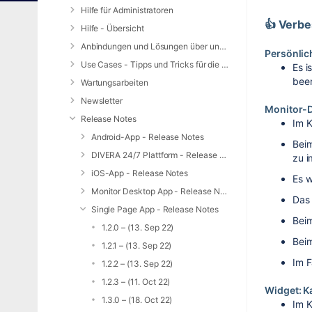
Hilfe für Administratoren
👍 Verb
Hilfe - Übersicht
Anbindungen und Lösungen über unsere Web-Schnittstelle (REST-API)
Persönli
Use Cases - Tipps und Tricks für die Anwendung von DIVERA 24/7
Es i
been
Wartungsarbeiten
Newsletter
Monitor-
Release Notes
Im K
Android-App - Release Notes
Beim
DIVERA 24/7 Plattform - Release Notes
zu i
iOS-App - Release Notes
Es w
Monitor Desktop App - Release Notes
Das 
Single Page App - Release Notes
Beim
1.2.0 – (13. Sep 22)
Beim
1.2.1 – (13. Sep 22)
Im F
1.2.2 – (13. Sep 22)
1.2.3 – (11. Oct 22)
Widget: K
1.3.0 – (18. Oct 22)
Im K