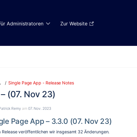
Für Administratoren
Zur Website
Zum
Zum
Single Page App - Release Notes
…
Ende
Anfang
 – (07. Nov 23)
des
des
Banners
Banners
springen
springen
Patrick Remy
am
07. Nov. 2023
gle Page App – 3.3.0 (07. Nov 23)
 Release veröffentlichen wir insgesamt
32
Änderungen.