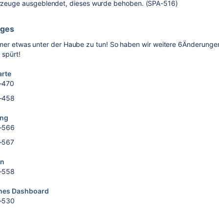
rzeuge ausgeblendet, dieses wurde behoben. (SPA-516)
iges
mer etwas unter der Haube zu tun! So haben wir weitere
6
Änderungen 
 spürt!
arte
-470
-458
ung
-566
-567
en
-558
ches Dashboard
-530