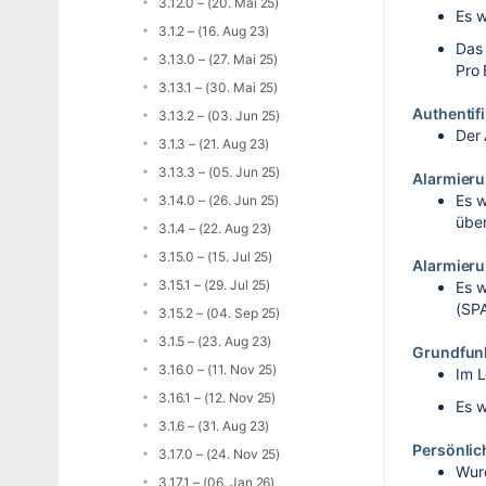
3.12.0 – (20. Mai 25)
Es w
3.1.2 – (16. Aug 23)
Das 
3.13.0 – (27. Mai 25)
Pro 
3.13.1 – (30. Mai 25)
Authentif
3.13.2 – (03. Jun 25)
Der 
3.1.3 – (21. Aug 23)
3.13.3 – (05. Jun 25)
Alarmier
Es w
3.14.0 – (26. Jun 25)
übe
3.1.4 – (22. Aug 23)
3.15.0 – (15. Jul 25)
Alarmieru
3.15.1 – (29. Jul 25)
Es w
(SP
3.15.2 – (04. Sep 25)
3.1.5 – (23. Aug 23)
Grundfun
3.16.0 – (11. Nov 25)
Im L
3.16.1 – (12. Nov 25)
Es w
3.1.6 – (31. Aug 23)
Persönli
3.17.0 – (24. Nov 25)
Wurd
3.17.1 – (06. Jan 26)