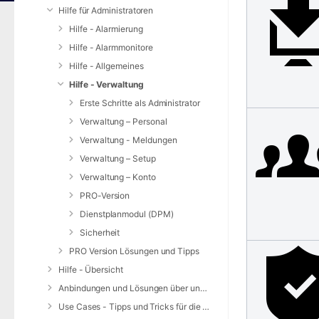
Hilfe für Administratoren
Hilfe - Alarmierung
Hilfe - Alarmmonitore
Hilfe - Allgemeines
Hilfe - Verwaltung
Erste Schritte als Administrator
Verwaltung – Personal
Verwaltung - Meldungen
Verwaltung – Setup
Verwaltung – Konto
PRO-Version
Dienstplanmodul (DPM)
Sicherheit
PRO Version Lösungen und Tipps
Hilfe - Übersicht
Anbindungen und Lösungen über unsere Web-Schnittstelle (REST-API)
Use Cases - Tipps und Tricks für die Anwendung von DIVERA 24/7