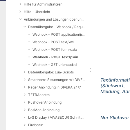
Hilfe für Administratoren
Hilfe - Übersicht
Anbindungen und Lösungen über unsere Web-Schnittstelle (REST-API)
Datenübergabe - Webhook / Request Service
Webhook - POST application/json
Webhook - POST text/xml
Webhook - POST form-data
Webhook - POST text/plain
Webhook - GET urlencoded
Datenübergabe: Lua-Scripts
Textinformat
Smarthome Steuerungen mit DIVERA 24/7
(Stichwort,
Pager Anbindung in DIVERA 24/7
Meldung, Adr
TETRAcontrol
Pushover Anbindung
BosMon Anbindung
Nur Stichwor
LvS Display / VIVASECUR Schnittstelle
Fireboard