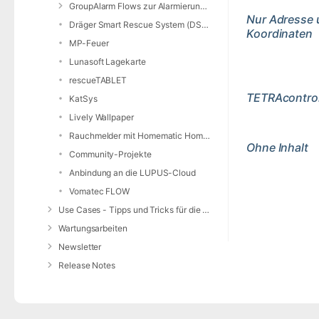
GroupAlarm Flows zur Alarmierung nutzen
Nur Adresse
Dräger Smart Rescue System (DSRS)
Koordinaten
MP-Feuer
Lunasoft Lagekarte
rescueTABLET
TETRAcontro
KatSys
Lively Wallpaper
Rauchmelder mit Homematic Home Control Unit und openCCU
Ohne Inhalt
Community-Projekte
Anbindung an die LUPUS-Cloud
Vomatec FLOW
Use Cases - Tipps und Tricks für die Anwendung von DIVERA 24/7
Wartungsarbeiten
Newsletter
Release Notes