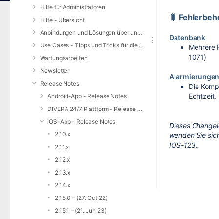
Hilfe für Administratoren
🐛 Fehlerbe
Hilfe - Übersicht
Anbindungen und Lösungen über unsere Web-Schnittstelle (REST-API)
Datenbank
Use Cases - Tipps und Tricks für die Anwendung von DIVERA 24/7
Mehrere 
1071)
Wartungsarbeiten
Newsletter
Alarmierunge
Release Notes
Die Kompa
Echtzeit.
Android-App - Release Notes
DIVERA 24/7 Plattform - Release Notes
iOS-App - Release Notes
Dieses Changel
2.10.x
wenden Sie sich
IOS-123).
2.11.x
2.12.x
2.13.x
2.14.x
2.15.0 – (27. Oct 22)
2.15.1 – (21. Jun 23)