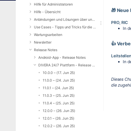
Hilfe für Administratoren
🎁 Neue 
Hilfe - Übersicht
Anbindungen und Lösungen über unsere Web-Schnittstelle (REST-API)
PRO, RIC
Use Cases - Tipps und Tricks für die Anwendung von DIVERA 24/7
In d
Wartungsarbeiten
Newsletter
👍 Verb
Release Notes
Leitstell
Android-App - Release Notes
In d
DIVERA 24/7 Plattform - Release Notes
10.0.0 – (17. Jun 25)
Dieses Ch
11.0.0 – (24. Jun 25)
die zugeh
11.0.1 – (24. Jun 25)
11.0.3 – (25. Jun 25)
11.0.4 – (25. Jun 25)
12.0.0 – (26. Jun 25)
12.0.1 – (26. Jun 25)
12.0.2 – (26. Jun 25)