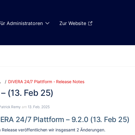
Für Administratoren
Zur Website
Zum
Zum
DIVERA 24/7 Plattform - Release Notes
…
Ende
Anfang
 – (13. Feb 25)
des
des
Banners
Banners
springen
springen
Patrick Remy
am
13. Feb. 2025
ERA 24/7 Plattform – 9.2.0 (13. Feb 25)
 Release veröffentlichen wir insgesamt
2
Änderungen.