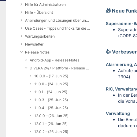
Hilfe für Administratoren
🎁 Neue Funk
Hilfe - Übersicht
Anbindungen und Lösungen über unsere Web-Schnittstelle (REST-API)
Superadmin-B
Use Cases - Tipps und Tricks für die Anwendung von DIVERA 24/7
Superadm
(CORE-8
Wartungsarbeiten
Newsletter
👍 Verbesse
Release Notes
Android-App - Release Notes
Alarmierung, A
DIVERA 24/7 Plattform - Release Notes
Aufrufe a
10.0.0 – (17. Jun 25)
2304)
11.0.0 – (24. Jun 25)
RIC, Verwaltun
11.0.1 – (24. Jun 25)
In der Be
11.0.3 – (25. Jun 25)
die Vorra
11.0.4 – (25. Jun 25)
Verwaltung
12.0.0 – (26. Jun 25)
Die Benut
12.0.1 – (26. Jun 25)
dadurch 
12.0.2 – (26. Jun 25)