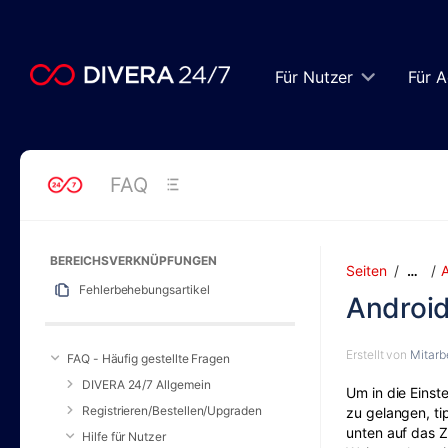
Zum
Hauptinhalt
springen
assistive.skiplink.to.breadcrumbs
Für Nutzer
Für A
assistive.skiplink.to.header.menu
assistive.skiplink.to.action.menu
assistive.skiplink.to.quick.search
FAQ
BEREICHSVERKNÜPFUNGEN
Seiten
A
…
Fehlerbehebungsartikel
Android
Erstellt von
Mitarbe
FAQ - Häufig gestellte Fragen
DIVERA 24/7 Allgemein
Um in die Einst
Registrieren/Bestellen/Upgraden
zu gelangen, ti
unten auf das 
Hilfe für Nutzer