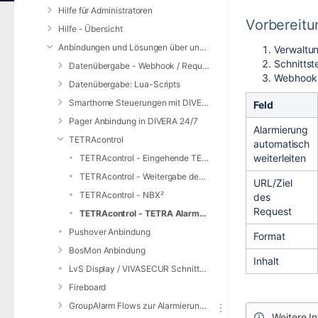
Hilfe für Administratoren
Vorbereitu
Hilfe - Übersicht
Anbindungen und Lösungen über unsere Web-Schnittstelle (REST-API)
Verwaltu
Schnittst
Datenübergabe - Webhook / Request Service
Webhook
Datenübergabe: Lua-Scripts
Smarthome Steuerungen mit DIVERA 24/7
Feld
Pager Anbindung in DIVERA 24/7
Alarmierung
TETRAcontrol
automatisch
weiterleiten
TETRAcontrol - Eingehende TETRA Alarme an DIVERA 24/7 weiterleiten
TETRAcontrol - Weitergabe des Status an DIVERA 24/7
URL/Ziel
TETRAcontrol - NBX²
des
Request
TETRAcontrol - TETRA Alarmgeber für DIVERA 24/7
Pushover Anbindung
Format
BosMon Anbindung
Inhalt
LvS Display / VIVASECUR Schnittstelle
Fireboard
GroupAlarm Flows zur Alarmierung nutzen
Weitere I