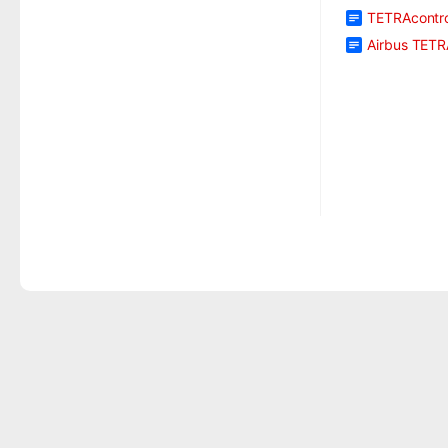
TETRAcontro
Airbus TET