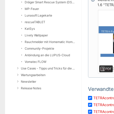
Dräger Smart Rescue System (DSRS)
1.6 "TETR
MP-Feuer
Lunasoft Lagekarte
rescueTABLET
KatSys
Lively Wallpaper
Rauchmelder mit Homematic Home Control Unit und openCCU
Community-Projekte
Anbindung an die LUPUS-Cloud
Vomatec FLOW
Use Cases - Tipps und Tricks für die Anwendung von DIVERA 24/7
PDF
Wartungsarbeiten
Newsletter
Verwandte 
Release Notes
TETRAcontro
TETRAcontro
TETRAcontro