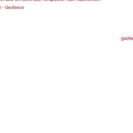
d - Geofence
geofe