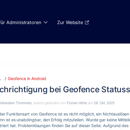
Für Administratoren
Zur Website
Zum
Zum
Geofence in Android
…
Ende
Anfang
chrichtigung bei Geofence Status
des
des
Banners
Banners
springen
springen
Sébastien Thommes
, zuletzt geändert von
Florian Höhe
am
28. Okt. 2025
er Funktionsart von Geofence ist es nicht möglich, ein Nichtauslösen
n ist es unabdingbar, den Erfolg mitzuteilen. Wurde gar keine Mittei
striert hat. Problemlösungen finden Sie auf dieser Seite. Aufgrund des 