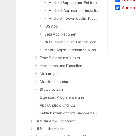
Android Support und Fehlerbehebung
Androi
Android-App manuell installieren
Android - Download im PlayStore
iOS App
Beta Applikationen
Nutzung der Push-Dienste von Apple / Google
Mobile Apps: Unterstütze Mindestversionen
Erste Schritte als Nutzer
Installieren und Einstellen
Meldungen
Monitore anzeigen
Status setzen
Eigenbau/Programmierung
App (Android und iOS)
Fehlerhafte/nicht ordnungsgemäße Alarmierung
Hilfe für Administratoren
Hilfe - Übersicht