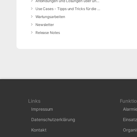
Anbindungen und Lösungen über unsere Web-Schnittstelle (REST-API)
Use Cases - Tipps und Tricks für die Anwendung von DIVERA 24/7
Wartungsarbeiten
Newsletter
Release Notes
Links
Funkti
Impressum
Alarmi
Datenschutzerklärung
Einsatz
Kontakt
Organi