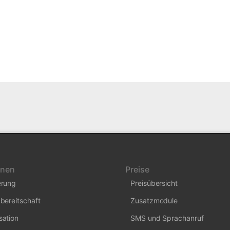
onen
Preise
erung
Preisübersicht
bereitschaft
Zusatzmodule
sation
SMS und Sprachanruf