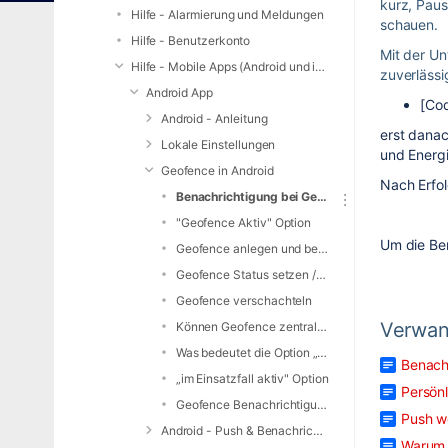
kurz, Paus
Hilfe - Alarmierung und Meldungen
schauen.
Hilfe - Benutzerkonto
Mit der U
Hilfe - Mobile Apps (Android und iOS)
zuverlässi
Android App
[Cod
Android - Anleitung
erst danac
Lokale Einstellungen
und Energ
Geofence in Android
Nach Erfol
Benachrichtigung bei Geofence Statussetzen
"Geofence Aktiv" Option
Um die Ben
Geofence anlegen und bearbeiten (Android)
Geofence Status setzen / Zurücksetzen nach / Zurücksetzen auf.
Geofence verschachteln
Verwan
Können Geofence zentral / durch den Verwalter vorgeben werden?
Was bedeutet die Option „Termine überschreiben"?
Benach
„im Einsatzfall aktiv" Option
Persön
Geofence Benachrichtigungen deaktivieren
Push w
Android - Push & Benachrichtigungen
Warum 