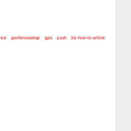
nce
geofencesetup
gps
push
kb-how-to-article