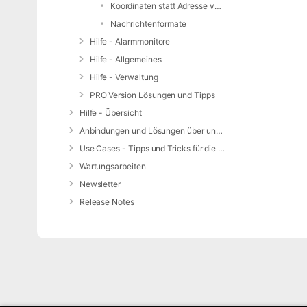
Koordinaten statt Adresse verwenden
Nachrichtenformate
Hilfe - Alarmmonitore
Hilfe - Allgemeines
Hilfe - Verwaltung
PRO Version Lösungen und Tipps
Hilfe - Übersicht
Anbindungen und Lösungen über unsere Web-Schnittstelle (REST-API)
Use Cases - Tipps und Tricks für die Anwendung von DIVERA 24/7
Wartungsarbeiten
Newsletter
Release Notes