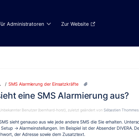
Für Administratoren
Zur Website
Zum
Zum
SMS Alarmierung der Einsatzkräfte
…
Ende
Anfang
sieht eine SMS Alarmierung aus?
des
des
Banners
Banners
springen
springen
Unbekannter Benutzer (bernhard-horst)
, zuletzt geändert von
Sébastien Thommes
SMS sieht genauso aus wie jede andere SMS die Sie erhalten. Unters
 Setup → Alarmeinstellungen. Im Beispiel ist der Absender DIVERA. 
chwort, der Adresse sowie dem Zusatztext.