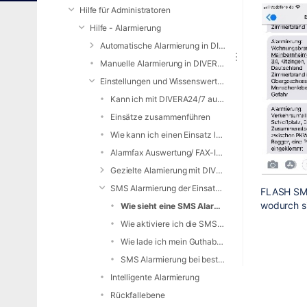
Hilfe für Administratoren
Hilfe - Alarmierung
Automatische Alarmierung in DIVERA 24/7
Manuelle Alarmierung in DIVERA 24/7
Einstellungen und Wissenswertes zur Alarmierung
Kann ich mit DIVERA24/7 auch alarmieren?
Einsätze zusammenführen
Wie kann ich einen Einsatz löschen?
Alarmfax Auswertung/ FAX-Inbound
Gezielte Alamierung mit DIVERA 24/7
SMS Alarmierung der Einsatzkräfte
FLASH SMS
wodurch si
Wie sieht eine SMS Alarmierung aus?
Wie aktiviere ich die SMS- oder Sprachanruf-Alarmierung?
Wie lade ich mein Guthaben auf?
SMS Alarmierung bei bestimmten Stichwörtern
Intelligente Alarmierung
Rückfallebene