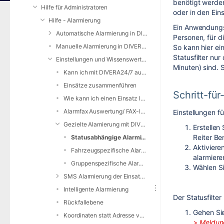
benötigt werden
Hilfe für Administratoren
oder in den Ein
Hilfe - Alarmierung
Ein Anwendungsf
Automatische Alarmierung in DIVERA 24/7
Personen, für d
Manuelle Alarmierung in DIVERA 24/7
So kann hier ei
Statusfilter nu
Einstellungen und Wissenswertes zur Alarmierung
Minuten) sind. 
Kann ich mit DIVERA24/7 auch alarmieren?
Einsätze zusammenführen
Schritt-für
Wie kann ich einen Einsatz löschen?
Alarmfax Auswertung/ FAX-Inbound
Einstellungen fü
Gezielte Alamierung mit DIVERA 24/7
Erstellen
Reiter Be
Statusabhängige Alarmierung
Aktiviere
Fahrzeugspezifische Alarmierung
alarmiere
Gruppenspezifische Alarmierung
Wählen S
SMS Alarmierung der Einsatzkräfte
Intelligente Alarmierung
Der Statusfilte
Rückfallebene
Gehen Sie
Koordinaten statt Adresse verwenden
> Meldun