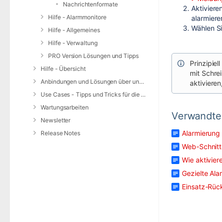
Nachrichtenformate
Aktiviere
Hilfe - Alarmmonitore
alarmiere
Wählen S
Hilfe - Allgemeines
Hilfe - Verwaltung
PRO Version Lösungen und Tipps
Prinzipie
Hilfe - Übersicht
mit Schre
Anbindungen und Lösungen über unsere Web-Schnittstelle (REST-API)
aktiviere
Use Cases - Tipps und Tricks für die Anwendung von DIVERA 24/7
Wartungsarbeiten
Verwandte 
Newsletter
Alarmierung 
Release Notes
Web-Schnitt
Wie aktivier
Gezielte Al
Einsatz-Rüc