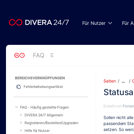
Zum
Hauptinhalt
springen
assistive.skiplink.to.breadcrumbs
Für Nutzer
Für A
assistive.skiplink.to.header.menu
assistive.skiplink.to.action.menu
assistive.skiplink.to.quick.search
FAQ
BEREICHSVERKNÜPFUNGEN
Seiten
…
Fehlerbehebungsartikel
Statusa
Erstellt von
Floria
FAQ - Häufig gestellte Fragen
DIVERA 24/7 Allgemein
Sollen nicht al
Registrieren/Bestellen/Upgraden
passendem Statu
setzen. So werd
Hilfe für Nutzer