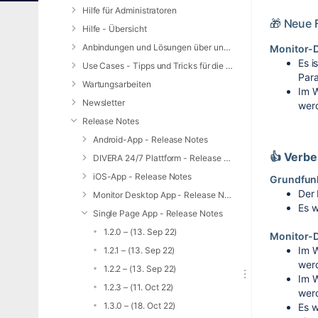
Hilfe für Administratoren
🎁 Neue 
Hilfe - Übersicht
Anbindungen und Lösungen über unsere Web-Schnittstelle (REST-API)
Monitor-
Es i
Use Cases - Tipps und Tricks für die Anwendung von DIVERA 24/7
Para
Wartungsarbeiten
Im W
Newsletter
wer
Release Notes
Android-App - Release Notes
👍 Verb
DIVERA 24/7 Plattform - Release Notes
iOS-App - Release Notes
Grundfun
Der 
Monitor Desktop App - Release Notes
Es w
Single Page App - Release Notes
1.2.0 – (13. Sep 22)
Monitor-
Im W
1.2.1 – (13. Sep 22)
wer
1.2.2 – (13. Sep 22)
Im W
1.2.3 – (11. Oct 22)
wer
1.3.0 – (18. Oct 22)
Es w