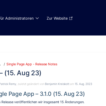
Für Administratoren
Zur Website
Zum
Zum
Single Page App - Release Notes
…
Ende
Anfang
 – (15. Aug 23)
des
des
Banners
Banners
springen
springen
Patrick Remy
, zuletzt geändert von
Benjamin Kreiskott
am
15. Aug. 2023
gle Page App – 3.1.0 (15. Aug 23)
 Release veröffentlichen wir insgesamt
15
Änderungen.