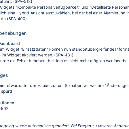
eführt. (SPA-518)
Widgets "Kompakte Personalverfügbarkeit" und "Detaillierte Personal
ich eine Hybrid-Ansicht auszuwählen, bei der bei einer Alarmierung i
d da (SPA-490)
rbehebungen
Dashboard
em Widget "Einsatzdaten" können nun standortübergreifende Informa
e im Widget aktiviert werden. (SPA-431)
urde ein Fehler behoben, bei dem es nicht mehr möglich war innerhal
iges
mer etwas unter der Haube zu tun! So haben wir weitere
1
Änderungen d
 spürt!
ktionen
-502
angelog wurde automatisch generiert. Bei Fragen zu unseren Änderun