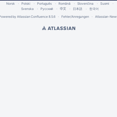
Norsk
Polski
Português
Română
Slovenčina
Suomi
Svenska
Русский
中文
한국어
日本語
Powered by
Atlassian Confluence
8.5.6
Fehler/Anregungen
Atlassian-New