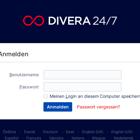
Anmelden
B
enutzername
P
asswort
Meinen
L
ogin an diesem Computer speicher
Passwort vergessen?
Čeština
Dansk
Deutsch
Eesti
English (UK)
English (US)
Español
Français
Íslenska
Italiano
Magyar
Nederlands