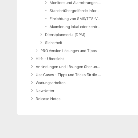
Monitore und Alarmierungen für zentrale Benutzer/Administratoren
Standortübergreifende Informationen und Rückmeldungen
Einrichtung von SMS/TTS-Versand in PRO-Einheit
Alarmierung lokal oder zentral Speichern
Dienstplanmodul (DPM)
Sicherheit
PRO Version Lösungen und Tipps
Hilfe - Übersicht
Anbindungen und Lösungen über unsere Web-Schnittstelle (REST-API)
Use Cases - Tipps und Tricks für die Anwendung von DIVERA 24/7
Wartungsarbeiten
Newsletter
Release Notes