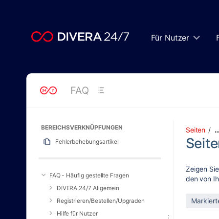
Zum
Hauptinhalt
springen
assistive.skiplink.to.breadcrumbs
Für Nutzer
assistive.skiplink.to.header.menu
assistive.skiplink.to.action.menu
assistive.skiplink.to.quick.search
FAQ
BEREICHSVERKNÜPFUNGEN
Seiten
Seite
Fehlerbehebungsartikel
Zeigen Sie
FAQ - Häufig gestellte Fragen
den von Ih
DIVERA 24/7 Allgemein
Registrieren/Bestellen/Upgraden
Hilfe für Nutzer