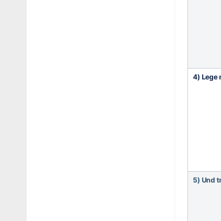
4) Lege
5) Und t