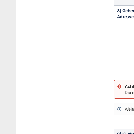
8) Gehen
Adresse 
Ach
Die 
Weit
9) Klick