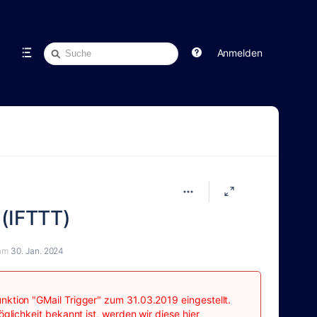
Schnellsuche
Anmelden
 (IFTTT)
am
30. Jan. 2024
nktion "GMail Trigger" zum 31.03.2019 eingestellt.
glichkeit bekannt ist, werden wir diese hier