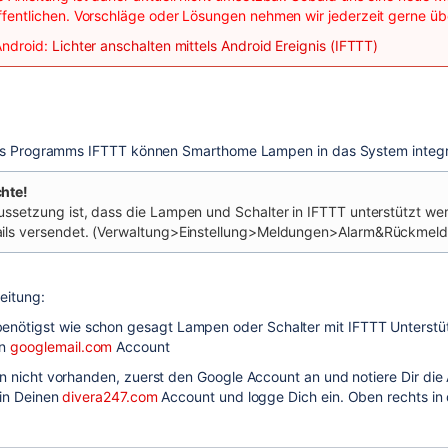
ffentlichen. Vorschläge oder Lösungen nehmen wir jederzeit gerne ü
Android:
Lichter anschalten mittels Android Ereignis (IFTTT)
des Programms IFTTT können Smarthome Lampen in das System integrie
hte!
ussetzung ist, dass die Lampen und Schalter in IFTTT unterstützt we
ils versendet. (Verwaltung>Einstellung>Meldungen>Alarm&Rückmel
eitung:
enötigst wie schon gesagt Lampen oder Schalter mit IFTTT Unterst
en
googlemail.com
Account
 nicht vorhanden, zuerst den Google Account an und notiere Dir die
in Deinen
divera247.com
Account und logge Dich ein. Oben rechts in d