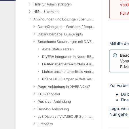
Hilfe für Administratoren
verö
Hilfe - Übersicht
Für 
Anbindungen und Lösungen über unsere Web-Schnittstelle (REST-API)
Datenübergabe - Webhook / Request Service
Datenübergabe: Lua-Scripts
Smarthome Steuerungen mit DIVERA 24/7
Mithilfe 
Alexa Status setzen
Beac
DIVERA Integration in Node-RED Automatisierung
Vora
Lichter anschalten mittels Alarm E-Mail (IFTTT)
E-Ma
Lichter anschalten mittels Android Ereignis (IFTTT)
Philips HUE Lampen mittels Webhooks auslösen
Zur Vorber
Pager Anbindung in DIVERA 24/7
Du b
TETRAcontrol
Ein
Pushover Anbindung
Lege, wenn
BosMon Anbindung
Nun gehe 
LvS Display / VIVASECUR Schnittstelle
Fireboard