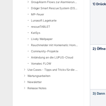
GroupAlarm Flows zur Alarmierung nutzen
1) Drück
Dräger Smart Rescue System (DSRS)
MP-Feuer
Lunasoft Lagekarte
rescueTABLET
KatSys
Lively Wallpaper
Rauchmelder mit Homematic Home Control Unit und openCCU
2) Öffne
Community-Projekte
Anbindung an die LUPUS-Cloud
Vomatec FLOW
Use Cases - Tipps und Tricks für die Anwendung von DIVERA 24/7
Wartungsarbeiten
Newsletter
Release Notes
3) Dann