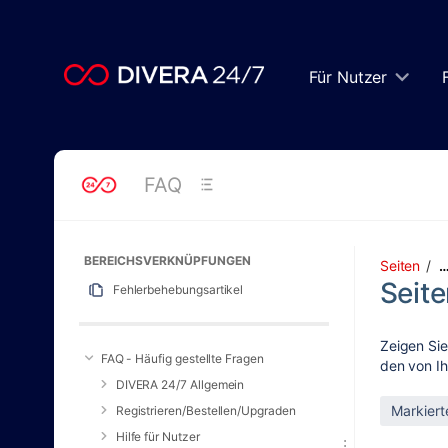
Zum
Hauptinhalt
springen
assistive.skiplink.to.breadcrumbs
Für Nutzer
assistive.skiplink.to.header.menu
assistive.skiplink.to.action.menu
assistive.skiplink.to.quick.search
FAQ
BEREICHSVERKNÜPFUNGEN
Seiten
Seite
Fehlerbehebungsartikel
Zeigen Sie
FAQ - Häufig gestellte Fragen
den von Ih
DIVERA 24/7 Allgemein
Registrieren/Bestellen/Upgraden
Hilfe für Nutzer