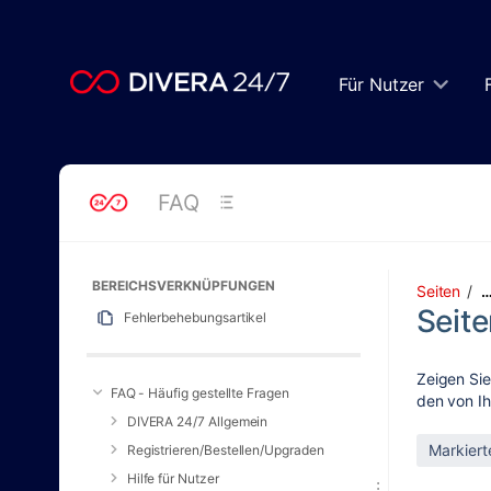
Zum
Hauptinhalt
springen
assistive.skiplink.to.breadcrumbs
Für Nutzer
assistive.skiplink.to.header.menu
assistive.skiplink.to.action.menu
assistive.skiplink.to.quick.search
FAQ
BEREICHSVERKNÜPFUNGEN
Seiten
Seite
Fehlerbehebungsartikel
Zeigen Sie
FAQ - Häufig gestellte Fragen
den von Ih
DIVERA 24/7 Allgemein
Registrieren/Bestellen/Upgraden
Hilfe für Nutzer