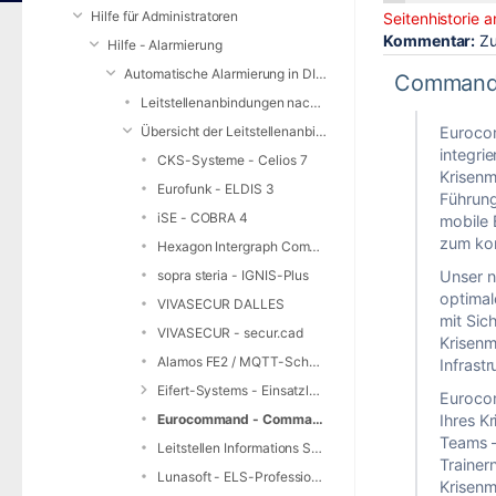
am
Hilfe für Administratoren
Seitenhistorie 
Kommentar:
Zu
Hilfe - Alarmierung
Automatische Alarmierung in DIVERA 24/7
Command
Leitstellenanbindungen nach Bundesland
Übersicht der Leitstellenanbindungen
Eurocom
integri
CKS-Systeme - Celios 7
Krisen
Eurofunk - ELDIS 3
Führung
iSE - COBRA 4
mobile 
zum kom
Hexagon Intergraph Computer-Aided Dispatch (I/CAD)
sopra steria - IGNIS-Plus
Unser n
optimal
VIVASECUR DALLES
mit Sic
VIVASECUR - secur.cad
Krisenm
Alamos FE2 / MQTT-Schnittstelle
Infrastr
Eifert-Systems - Einsatzleitsoftware EDP-4
Eurocom
Eurocommand - CommandX
Ihres K
Teams –
Leitstellen Informations System (LIS)
Trainer
Lunasoft - ELS-Professional
Krisen