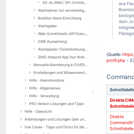
DE-ALARM / 3PI-Schnittstelle
aus Fac
Brandsc
Alarmserver zur serverseitigen E-Mail-Auswertung
biologi
BosMon Alarm Einrichtung
dem Jou
Alarmgeber
integri
Pädagog
Web-Schnittstelle (API Dokumentation)
DME Auswertung
Alarmparser (Texterkennung für SMS/SDS/JSON)
(Quelle:
https
SMS-Inbound App (nur Android)
profil.php
- 2
Manuelle Alarmierung in DIVERA 24/7
Einstellungen und Wissenswertes zur Alarmierung
CommandX
Hilfe - Alarmmonitore
Hilfe - Allgemeines
Schnittstell
Hilfe - Verwaltung
Direkte CIM
PRO Version Lösungen und Tipps
Schnittstell
Hilfe - Übersicht
Direkte
Anbindungen und Lösungen über unsere Web-Schnittstelle (REST-API)
CommandX.
Use Cases - Tipps und Tricks für die Anwendung von DIVERA 24/7
Schnittstelle