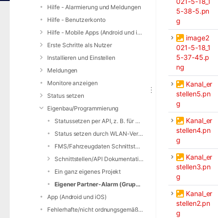
021-5-18_1
Hilfe - Alarmierung und Meldungen
5-38-5.pn
Hilfe - Benutzerkonto
g
Hilfe - Mobile Apps (Android und iOS)
image2
Erste Schritte als Nutzer
021-5-18_1
5-37-45.p
Installieren und Einstellen
ng
Meldungen
Monitore anzeigen
Kanal_er
stellen5.pn
Status setzen
g
Eigenbau/Programmierung
Kanal_er
Statussetzen per API, z. B. für RFID
stellen4.pn
Status setzen durch WLAN-Verbindung
g
FMS/Fahrzeugdaten Schnittstelle
Kanal_er
Schnittstellen/API Dokumentation
stellen3.pn
Ein ganz eigenes Projekt
g
Eigener Partner-Alarm (Gruppe / Telegram)
Kanal_er
App (Android und iOS)
stellen2.pn
Fehlerhafte/nicht ordnungsgemäße Alarmierung
g