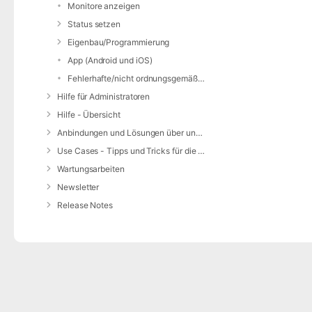
Monitore anzeigen
Status setzen
Eigenbau/Programmierung
App (Android und iOS)
Fehlerhafte/nicht ordnungsgemäße Alarmierung
Hilfe für Administratoren
Hilfe - Übersicht
Anbindungen und Lösungen über unsere Web-Schnittstelle (REST-API)
Use Cases - Tipps und Tricks für die Anwendung von DIVERA 24/7
Wartungsarbeiten
Newsletter
Release Notes