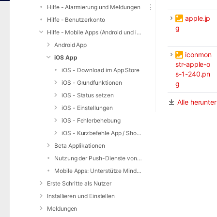
Hilfe - Alarmierung und Meldungen
apple.jp
Hilfe - Benutzerkonto
g
Hilfe - Mobile Apps (Android und iOS)
Android App
iconmon
iOS App
str-apple-o
iOS - Download im App Store
s-1-240.pn
iOS - Grundfunktionen
g
iOS - Status setzen
Alle herunte
iOS - Einstellungen
iOS - Fehlerbehebung
iOS - Kurzbefehle App / Shortcuts Widget
Beta Applikationen
Nutzung der Push-Dienste von Apple / Google
Mobile Apps: Unterstütze Mindestversionen
Erste Schritte als Nutzer
Installieren und Einstellen
Meldungen