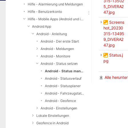
315-13502
Hilfe - Alarmierung und Meldungen
5_DIVERA2
Hilfe - Benutzerkonto
47.jpg
Hilfe - Mobile Apps (Android und iOS)
Screens
Android App
hot_20230
315-13495
Android - Anleitung
9_DIVERA2
Android - Der erste Start
47.jpg
Android - Meldungen
Status.j
Android - Monitore
pg
Android - Status setzen
Android - Status manuell setzen
Alle herunte
Android - Statusverlauf
Android - Statusplaner
Android - Fahrzeugstatusgeber
Android - Geofence
Android - Einstellungen
Lokale Einstellungen
Geofence in Android