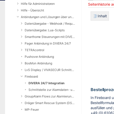
am
Hilfe für Administratoren
Seitenhistorie 
Hilfe - Übersicht
Inhalt
Anbindungen und Lösungen über unsere Web-Schnittstelle (REST-API)
Datenübergabe - Webhook / Request Service
Datenübergabe: Lua-Scripts
Smarthome Steuerungen mit DIVERA 24/7
Pager Anbindung in DIVERA 24/7
TETRAcontrol
Pushover Anbindung
BosMon Anbindung
LvS Display / VIVASECUR Schnittstelle
Fireboard
DIVERA 24/7 Integration
Bestellproz
Schnittstelle zur Alarmdaten- und Statusübernahme
GroupAlarm Flows zur Alarmierung nutzen
In Fireboard 
Bestellformula
Dräger Smart Rescue System (DSRS)
ausfüllen und
MP-Feuer
+49 (0) 610