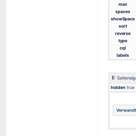
max
spaces
showSpace
sort
reverse
type
cql
labels
Seitenei
hidden
true
Verwandt