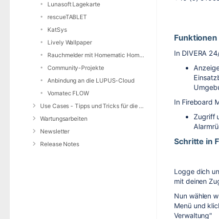
Lunasoft Lagekarte
rescueTABLET
KatSys
Funktionen
Lively Wallpaper
In DIVERA 24/
Rauchmelder mit Homematic Home Control Unit und openCCU
Anzeige
Community-Projekte
Einsatz
Anbindung an die LUPUS-Cloud
Umgeb
Vomatec FLOW
In Fireboard 
Use Cases - Tipps und Tricks für die Anwendung von DIVERA 24/7
Zugriff
Wartungsarbeiten
Alarmr
Newsletter
Schritte in 
Release Notes
Logge dich u
mit deinen Zu
Nun wählen wi
Menü und klic
Verwaltung"