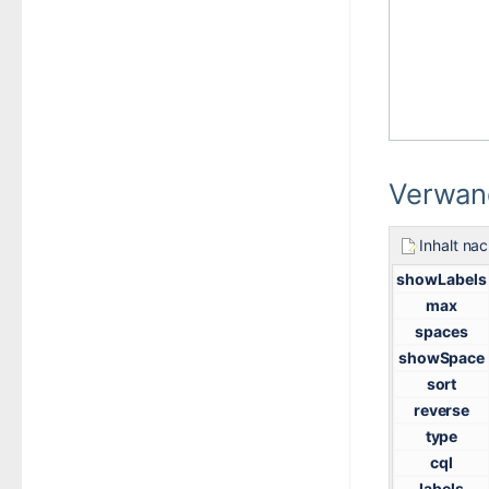
Verwand
Inhalt na
showLabels
max
spaces
showSpace
sort
reverse
type
cql
labels