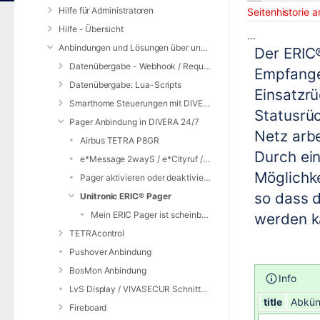
am
Hilfe für Administratoren
Seitenhistorie 
Hilfe - Übersicht
...
Anbindungen und Lösungen über unsere Web-Schnittstelle (REST-API)
Der ERIC
Datenübergabe - Webhook / Request Service
Empfange
Datenübergabe: Lua-Scripts
Einsatzr
Smarthome Steuerungen mit DIVERA 24/7
Statusrü
Pager Anbindung in DIVERA 24/7
Netz arbe
Airbus TETRA P8GR
Durch ein
e*Message 2wayS / e*Cityruf / e*BOS
Möglichke
Pager aktivieren oder deaktivieren
so dass 
Unitronic ERIC® Pager
Mein ERIC Pager ist scheinbar defekt, was muss ich machen?
werden k
TETRAcontrol
Pushover Anbindung
BosMon Anbindung
Info
LvS Display / VIVASECUR Schnittstelle
title
Abkün
Fireboard