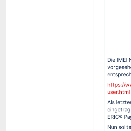
Die IMEI 
vorgesehe
entsprec
https://
user.html
Als letzt
eingetrag
ERIC® Pa
Nun sollt