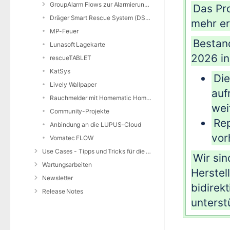
GroupAlarm Flows zur Alarmierung nutzen
Das Pro
Dräger Smart Rescue System (DSRS)
mehr erh
MP-Feuer
Bestan
Lunasoft Lagekarte
2026 i
rescueTABLET
KatSys
Die
Lively Wallpaper
auf
Rauchmelder mit Homematic Home Control Unit und openCCU
wei
Community-Projekte
Rep
Anbindung an die LUPUS-Cloud
vor
Vomatec FLOW
Use Cases - Tipps und Tricks für die Anwendung von DIVERA 24/7
Wir sin
Wartungsarbeiten
Herstel
Newsletter
bidirek
Release Notes
unterst