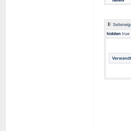
Seitenei
hidden
true
Verwandt