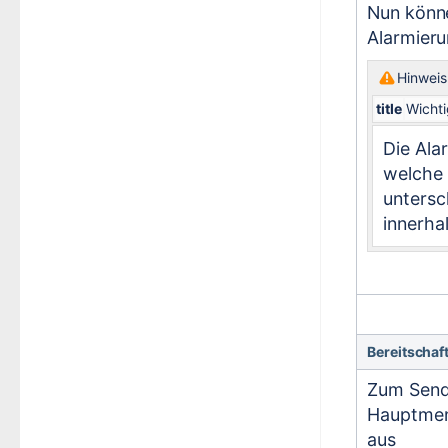
Nun könne
Alarmieru
Hinweis
title
Wichti
Die Ala
welche
untersc
innerha
Bereitschaf
Zum Sende
Hauptmen
aus