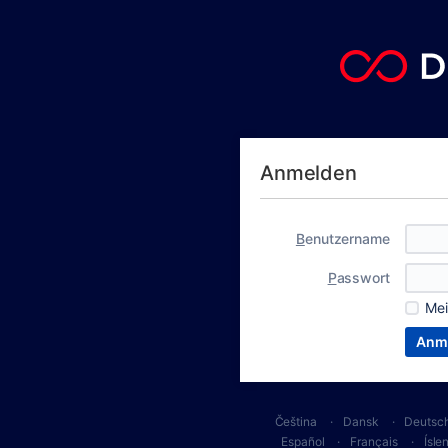
Anmelden
B
enutzername
P
asswort
Me
Čeština
Dansk
Deutsc
Español
Français
Ísle