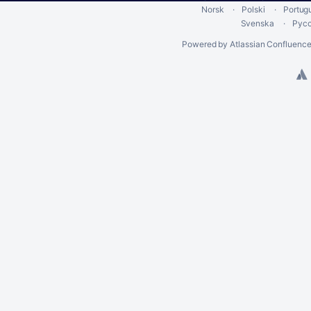
Norsk
Polski
Portug
Svenska
Рус
Powered by
Atlassian Confluenc