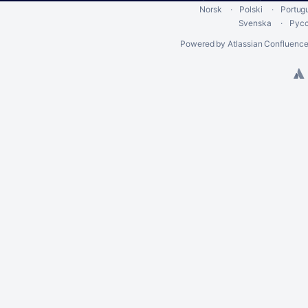
Norsk
Polski
Portug
Svenska
Рус
Powered by
Atlassian Confluenc