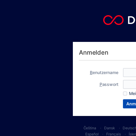
Anmelden
B
enutzername
P
asswort
Me
Čeština
Dansk
Deutsc
Español
Français
Ísle