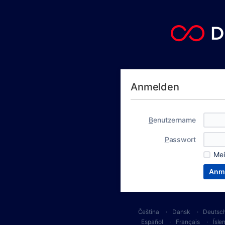
Anmelden
B
enutzername
P
asswort
Me
Čeština
Dansk
Deutsc
Español
Français
Ísle