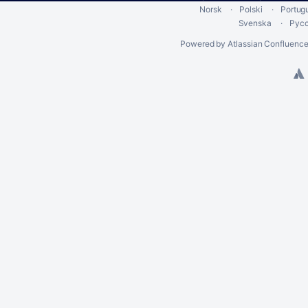
Norsk
Polski
Portug
Svenska
Рус
Powered by
Atlassian Confluenc