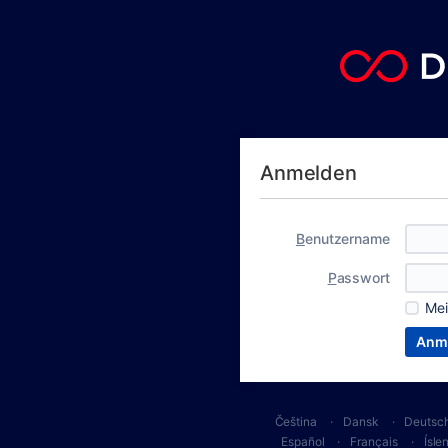
Anmelden
B
enutzername
P
asswort
Me
Čeština
Dansk
Deutsc
Español
Français
Ísle