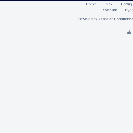
Norsk
Polski
Portug
Svenska
Рус
Powered by
Atlassian Confluenc