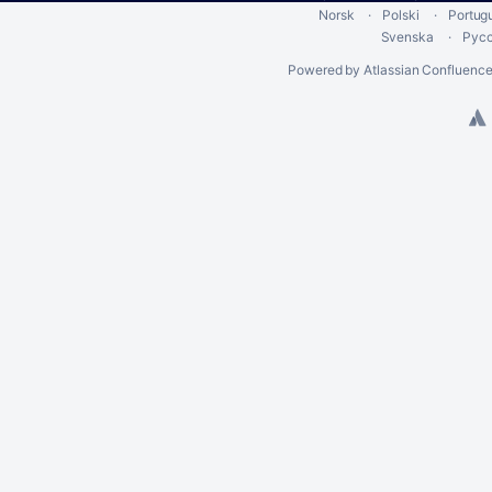
Norsk
Polski
Portug
Svenska
Рус
Powered by
Atlassian Confluenc