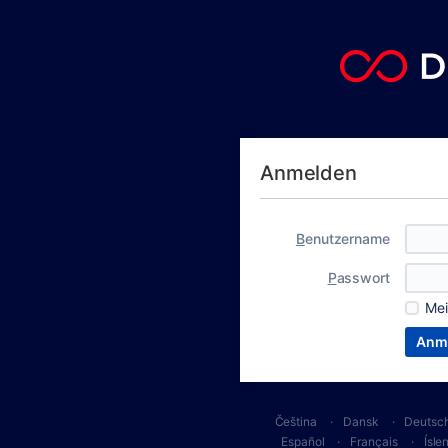
Anmelden
B
enutzername
P
asswort
Me
Čeština
Dansk
Deutsc
Español
Français
Ísle